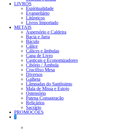
LIVROS
Espíritualidade
Evangeliário
Litúrgicos
Livros Importado
METAIS
Aspersório e Caldeira
Bacia e Jarra
Báculo
Cálice
Cálices e âmbulas
Capa de Livro
Castiçais e Economizadores
Cibório / Âmbula
Crucifixo Mesa
Diversos
Galheta
Lâmpadas do Santíssimo
Mala de Missa e Estojo
Ostensório
Patena Consagração
Relicários
Sacrário
PROMOÇÕES
0