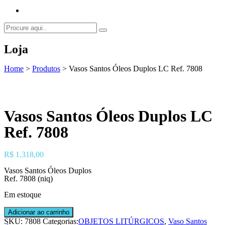
Loja
Home
>
Produtos
>
Vasos Santos Óleos Duplos LC Ref. 7808
Vasos Santos Óleos Duplos LC
Ref. 7808
R$
1.318,00
Vasos Santos Óleos Duplos
Ref. 7808 (niq)
Em estoque
Vasos
Adicionar ao carrinho
Santos
SKU:
7808
Categorias:
OBJETOS LITÚRGICOS
,
Vaso Santos