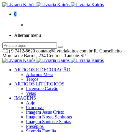
0
Alternar menu
(12) 9 7412-5620
contato@livrariakairos.com.br
R. Conselheiro
Moreira de Barros, 234 Centro – Taubaté-SP
ARTIGOS E DECORAÇÃO
Adornos Mesa
Terços
ARTIGOS LITÚRGICOS
Incenso e Carvão
Velas
IMAGENS
Anjo
Crucifixo
Imagem Jesus Cristo
Imagem Nossa Senhoras
Imagem Santos e Santas
Presépios
Sagrada Família