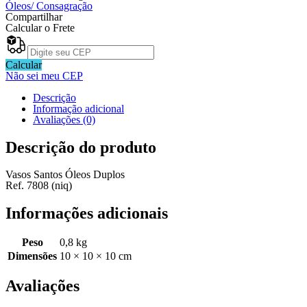
Óleos
Óleos/ Consagração
Duplos
Compartilhar
LC
Calcular o Frete
Ref.
7808
quantidade
Calcular
Não sei meu CEP
Descrição
Informação adicional
Avaliações (0)
Descrição do produto
Vasos Santos Óleos Duplos
Ref. 7808 (niq)
Informações adicionais
Peso
0,8 kg
Dimensões
10 × 10 × 10 cm
Avaliações