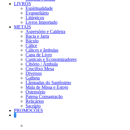
LIVROS
Espíritualidade
Evangeliário
Litúrgicos
Livros Importado
METAIS
Aspersório e Caldeira
Bacia e Jarra
Báculo
Cálice
Cálices e âmbulas
Capa de Livro
Castiçais e Economizadores
Cibório / Âmbula
Crucifixo Mesa
Diversos
Galheta
Lâmpadas do Santíssimo
Mala de Missa e Estojo
Ostensório
Patena Consagração
Relicários
Sacrário
PROMOÇÕES
0