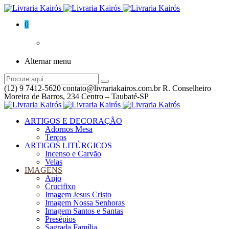
0
Alternar menu
(12) 9 7412-5620
contato@livrariakairos.com.br
R. Conselheiro
Moreira de Barros, 234 Centro – Taubaté-SP
ARTIGOS E DECORAÇÃO
Adornos Mesa
Terços
ARTIGOS LITÚRGICOS
Incenso e Carvão
Velas
IMAGENS
Anjo
Crucifixo
Imagem Jesus Cristo
Imagem Nossa Senhoras
Imagem Santos e Santas
Presépios
Sagrada Família