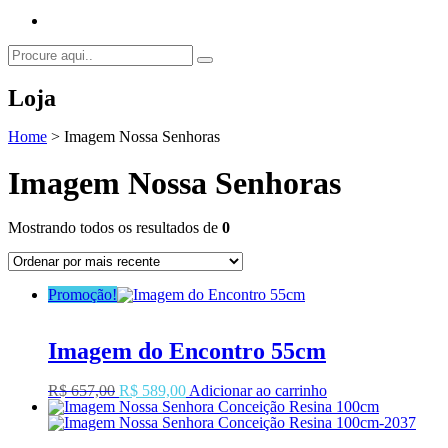
Loja
Home
>
Imagem Nossa Senhoras
Imagem Nossa Senhoras
Mostrando todos os resultados de
0
Promoção!
Imagem do Encontro 55cm
O
O
R$
657,00
R$
589,00
Adicionar ao carrinho
preço
preço
original
atual
era:
é: