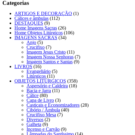
Categorias
ARTIGOS E DECORAÇÃO
(1)
Cálices e âmbulas
(112)
DESTAQUES
(9)
Home Imagens Sacras
(26)
Home Objetos Litúrgicos
(106)
IMAGENS SACRAS
(34)
Anjo
(5)
Crucifixo
(7)
Imagem Jesus Cristo
(11)
Imagem Nossa Senhoras
(7)
Imagem Santos e Santas
(9)
LIVROS
(16)
Evangeliário
(5)
Litúrgicos
(11)
OBJETOS LITÚRGICOS
(358)
Aspersório e Caldeira
(18)
Bacia e Jarra
(11)
Cálice
(80)
Capa de Livro
(3)
Castiçais e Economizadores
(28)
Cibório / Âmbula
(40)
Crucifixo Mesa
(7)
Diversos
(2)
Galheta
(9)
Incenso e Carvão
(9)
Lâmpadas do Santíssimo
(14)