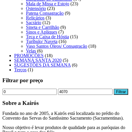
Mala de Missa e Estojo
(23)
Ostensório
(23)
Patena Consagração
(9)
Relicários
(3)
Sacrário
(12)
Sineta e Carrilhão
(9)
Sinos e Apliques
(7)
Teca e Caixa de Hóstia
(15)
Turíbulo/ Naveta
(16)
Vaso Santos Óleos/ Consagração
(18)
Velas
(6)
PROMOÇÕES
(18)
SEMANA SANTA 2020
(5)
SUGESTÕES DA SEMANA
(6)
Terços
(1)
Filtrar por preço
Preço
Preço
Filtrar
mínimo
máximo
Sobre a Kairós
Fundada no ano de 2005, a Kairós está localizada no prédio do
Convento das Servas do Santíssimo Sacramento (Sacramentinas).
Nosso objetivo é levar produtos de qualidade para as paróquias do