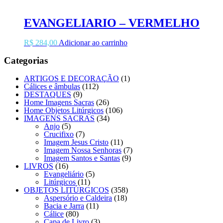
EVANGELIARIO – VERMELHO
R$
284,00
Adicionar ao carrinho
Categorias
ARTIGOS E DECORAÇÃO
(1)
Cálices e âmbulas
(112)
DESTAQUES
(9)
Home Imagens Sacras
(26)
Home Objetos Litúrgicos
(106)
IMAGENS SACRAS
(34)
Anjo
(5)
Crucifixo
(7)
Imagem Jesus Cristo
(11)
Imagem Nossa Senhoras
(7)
Imagem Santos e Santas
(9)
LIVROS
(16)
Evangeliário
(5)
Litúrgicos
(11)
OBJETOS LITÚRGICOS
(358)
Aspersório e Caldeira
(18)
Bacia e Jarra
(11)
Cálice
(80)
Capa de Livro
(3)