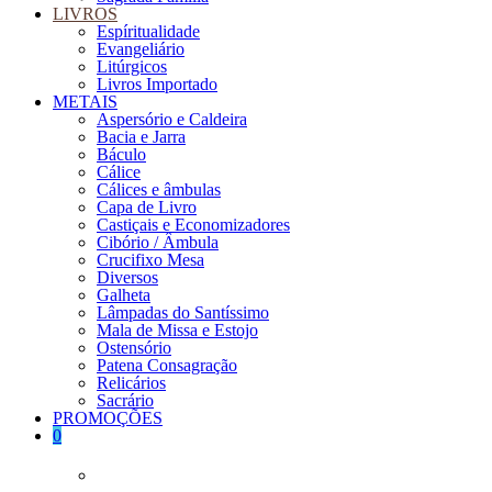
LIVROS
Espíritualidade
Evangeliário
Litúrgicos
Livros Importado
METAIS
Aspersório e Caldeira
Bacia e Jarra
Báculo
Cálice
Cálices e âmbulas
Capa de Livro
Castiçais e Economizadores
Cibório / Âmbula
Crucifixo Mesa
Diversos
Galheta
Lâmpadas do Santíssimo
Mala de Missa e Estojo
Ostensório
Patena Consagração
Relicários
Sacrário
PROMOÇÕES
0