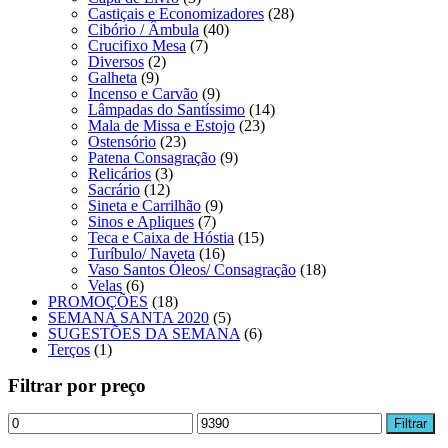
Castiçais e Economizadores
(28)
Cibório / Âmbula
(40)
Crucifixo Mesa
(7)
Diversos
(2)
Galheta
(9)
Incenso e Carvão
(9)
Lâmpadas do Santíssimo
(14)
Mala de Missa e Estojo
(23)
Ostensório
(23)
Patena Consagração
(9)
Relicários
(3)
Sacrário
(12)
Sineta e Carrilhão
(9)
Sinos e Apliques
(7)
Teca e Caixa de Hóstia
(15)
Turíbulo/ Naveta
(16)
Vaso Santos Óleos/ Consagração
(18)
Velas
(6)
PROMOÇÕES
(18)
SEMANA SANTA 2020
(5)
SUGESTÕES DA SEMANA
(6)
Terços
(1)
Filtrar por preço
Preço
Preço
Filtrar
mínimo
máximo