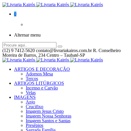
0
Alternar menu
(12) 9 7412-5620
contato@livrariakairos.com.br
R. Conselheiro
Moreira de Barros, 234 Centro – Taubaté-SP
ARTIGOS E DECORAÇÃO
Adornos Mesa
Terços
ARTIGOS LITÚRGICOS
Incenso e Carvão
Velas
IMAGENS
Anjo
Crucifixo
Imagem Jesus Cristo
Imagem Nossa Senhoras
Imagem Santos e Santas
Presépios
Sagrada Família