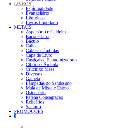
LIVROS
Espíritualidade
Evangeliário
Litúrgicos
Livros Importado
METAIS
Aspersório e Caldeira
Bacia e Jarra
Báculo
Cálice
Cálices e âmbulas
Capa de Livro
Castiçais e Economizadores
Cibório / Âmbula
Crucifixo Mesa
Diversos
Galheta
Lâmpadas do Santíssimo
Mala de Missa e Estojo
Ostensório
Patena Consagração
Relicários
Sacrário
PROMOÇÕES
0