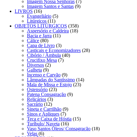
Imagem Nossa Senhoras
(7)
Imagem Santos e Santas
(9)
LIVROS
(16)
Evangeliário
(5)
Litúrgicos
(11)
OBJETOS LITÚRGICOS
(358)
Aspersório e Caldeira
(18)
Bacia e Jarra
(11)
Cálice
(80)
Capa de Livro
(3)
Castiçais e Economizadores
(28)
Cibório / Âmbula
(40)
Crucifixo Mesa
(7)
Diversos
(2)
Galheta
(9)
Incenso e Carvão
(9)
Lâmpadas do Santíssimo
(14)
Mala de Missa e Estojo
(23)
Ostensório
(23)
Patena Consagração
(9)
Relicários
(3)
Sacrário
(12)
Sineta e Carrilhão
(9)
Sinos e Apliques
(7)
Teca e Caixa de Hóstia
(15)
Turíbulo/ Naveta
(16)
Vaso Santos Óleos/ Consagração
(18)
Velas
(6)