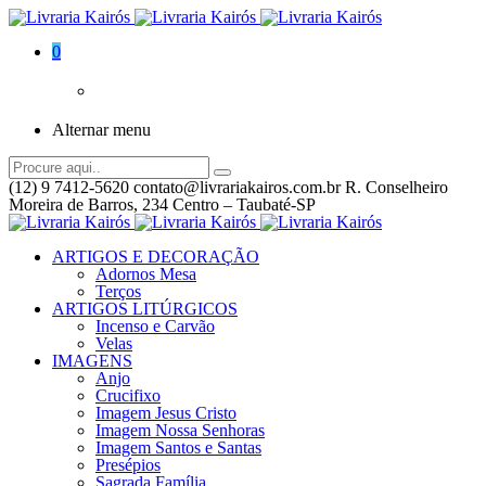
0
Alternar menu
(12) 9 7412-5620
contato@livrariakairos.com.br
R. Conselheiro
Moreira de Barros, 234 Centro – Taubaté-SP
ARTIGOS E DECORAÇÃO
Adornos Mesa
Terços
ARTIGOS LITÚRGICOS
Incenso e Carvão
Velas
IMAGENS
Anjo
Crucifixo
Imagem Jesus Cristo
Imagem Nossa Senhoras
Imagem Santos e Santas
Presépios
Sagrada Família