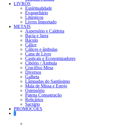
LIVROS
Espíritualidade
Evangeliário
Litúrgicos
Livros Importado
METAIS
Aspersório e Caldeira
Bacia e Jarra
Báculo
Cálice
Cálices e âmbulas
Capa de Livro
Castiçais e Economizadores
Cibório / Âmbula
Crucifixo Mesa
Diversos
Galheta
Lâmpadas do Santíssimo
Mala de Missa e Estojo
Ostensório
Patena Consagração
Relicários
Sacrário
PROMOÇÕES
0