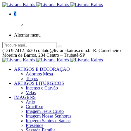
0
Alternar menu
(12) 9 7412-5620
contato@livrariakairos.com.br
R. Conselheiro
Moreira de Barros, 234 Centro – Taubaté-SP
ARTIGOS E DECORAÇÃO
Adornos Mesa
Terços
ARTIGOS LITÚRGICOS
Incenso e Carvão
Velas
IMAGENS
Anjo
Crucifixo
Imagem Jesus Cristo
Imagem Nossa Senhoras
Imagem Santos e Santas
Presépios
Sagrada Família