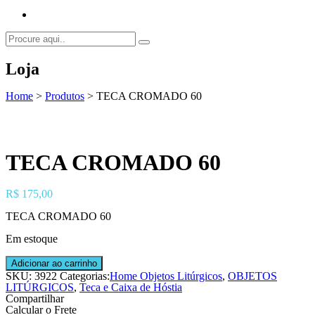
Loja
Home
>
Produtos
>
TECA CROMADO 60
TECA CROMADO 60
R$
175,00
TECA CROMADO 60
Em estoque
TECA
Adicionar ao carrinho
CROMADO
SKU:
3922
Categorias:
Home Objetos Litúrgicos
,
OBJETOS
60
LITÚRGICOS
,
Teca e Caixa de Hóstia
quantidade
Compartilhar
Calcular o Frete