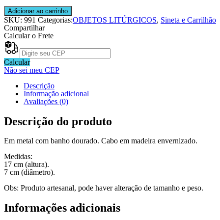
Sino
Adicionar ao carrinho
Cabo
SKU:
991
Categorias:
OBJETOS LITÚRGICOS
,
Sineta e Carrilhão
de
Compartilhar
Madeira
Calcular o Frete
LC
991
quantidade
Calcular
Não sei meu CEP
Descrição
Informação adicional
Avaliações (0)
Descrição do produto
Em metal com banho dourado. Cabo em madeira envernizado.
Medidas:
17 cm (altura).
7 cm (diâmetro).
Obs: Produto artesanal, pode haver alteração de tamanho e peso.
Informações adicionais