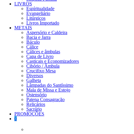
LIVROS
Espíritualidade
Evangeliário
Litúrgicos
Livros Importado
METAIS
Aspersório e Caldeira
Bacia e Jarra
Báculo
Cálice
Cálices e âmbulas
Capa de Livro
Castiçais e Economizadores
Cibório / Âmbula
Crucifixo Mesa
Diversos
Galheta
Lâmpadas do Santíssimo
Mala de Missa e Estojo
Ostensório
Patena Consagração
Relicários
Sacrário
PROMOÇÕES
0