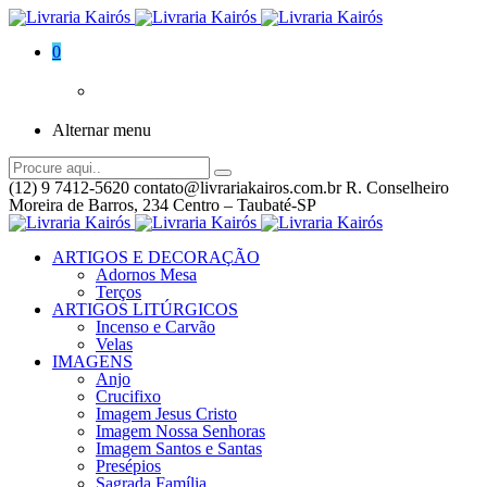
0
Alternar menu
(12) 9 7412-5620
contato@livrariakairos.com.br
R. Conselheiro
Moreira de Barros, 234 Centro – Taubaté-SP
ARTIGOS E DECORAÇÃO
Adornos Mesa
Terços
ARTIGOS LITÚRGICOS
Incenso e Carvão
Velas
IMAGENS
Anjo
Crucifixo
Imagem Jesus Cristo
Imagem Nossa Senhoras
Imagem Santos e Santas
Presépios
Sagrada Família