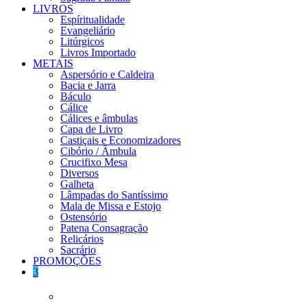
LIVROS
Espíritualidade
Evangeliário
Litúrgicos
Livros Importado
METAIS
Aspersório e Caldeira
Bacia e Jarra
Báculo
Cálice
Cálices e âmbulas
Capa de Livro
Castiçais e Economizadores
Cibório / Âmbula
Crucifixo Mesa
Diversos
Galheta
Lâmpadas do Santíssimo
Mala de Missa e Estojo
Ostensório
Patena Consagração
Relicários
Sacrário
PROMOÇÕES
3