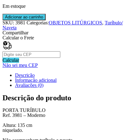
Em estoque
Porta
Adicionar ao carrinho
Turíbulo
SKU:
3981
Categorias:
OBJETOS LITÚRGICOS
,
Turíbulo/
Moderno
Naveta
LC
Compartilhar
Ref.
Calcular o Frete
3981
quantidade
Calcular
Não sei meu CEP
Descrição
Informação adicional
Avaliações (0)
Descrição do produto
PORTA TURÍBULO
Ref. 3981 – Moderno
Altura: 135 cm
niquelado.