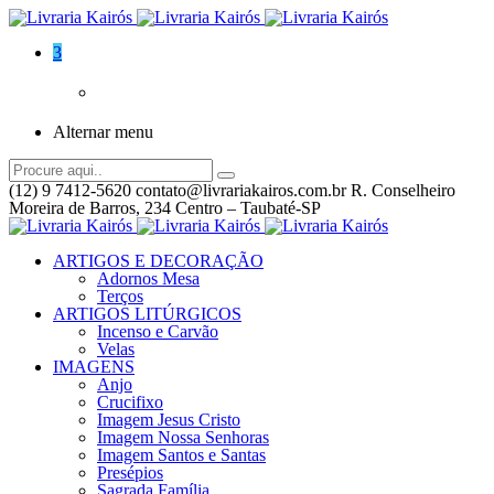
3
Alternar menu
(12) 9 7412-5620
contato@livrariakairos.com.br
R. Conselheiro
Moreira de Barros, 234 Centro – Taubaté-SP
ARTIGOS E DECORAÇÃO
Adornos Mesa
Terços
ARTIGOS LITÚRGICOS
Incenso e Carvão
Velas
IMAGENS
Anjo
Crucifixo
Imagem Jesus Cristo
Imagem Nossa Senhoras
Imagem Santos e Santas
Presépios
Sagrada Família