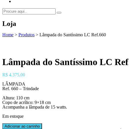
Loja
Home
>
Produtos
>
Lâmpada do Santíssimo LC Ref.660
Lâmpada do Santíssimo LC Ref
R$
4.375,00
LÂMPADA
Ref. 660 – Trindade
Altura: 110 cm
Copo de acrílico: 9×18 cm
Acompanha a lâmpada de 15 watts.
Em estoque
Lâmpada
Adicionar ao carrinho