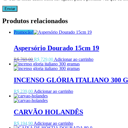
Produtos relacionados
Promoção!
Aspersório Dourado 15cm 19
O
O
R$
769,00
R$
729,00
Adicionar ao carrinho
preço
preço
original
atual
era:
é:
R$769,00.
R$729,00.
INCENSO GLÓRIA ITALIANO 300
R$
239,00
Adicionar ao carrinho
CARVÃO HOLANDÊS
R$
194,90
Adicionar ao carrinho