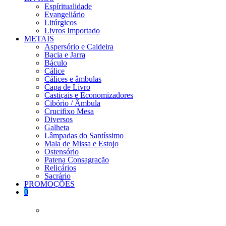
Espíritualidade
Evangeliário
Litúrgicos
Livros Importado
METAIS
Aspersório e Caldeira
Bacia e Jarra
Báculo
Cálice
Cálices e âmbulas
Capa de Livro
Castiçais e Economizadores
Cibório / Âmbula
Crucifixo Mesa
Diversos
Galheta
Lâmpadas do Santíssimo
Mala de Missa e Estojo
Ostensório
Patena Consagração
Relicários
Sacrário
PROMOÇÕES
0