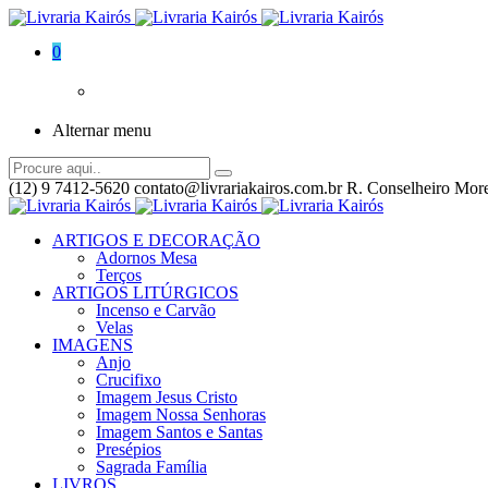
0
Alternar menu
(12) 9 7412-5620
contato@livrariakairos.com.br
R. Conselheiro More
ARTIGOS E DECORAÇÃO
Adornos Mesa
Terços
ARTIGOS LITÚRGICOS
Incenso e Carvão
Velas
IMAGENS
Anjo
Crucifixo
Imagem Jesus Cristo
Imagem Nossa Senhoras
Imagem Santos e Santas
Presépios
Sagrada Família
LIVROS