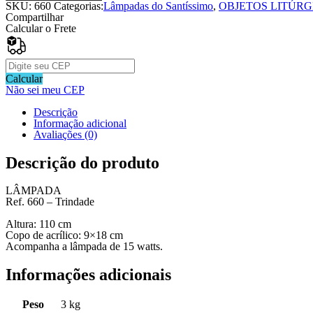
do
SKU:
660
Categorias:
Lâmpadas do Santíssimo
,
OBJETOS LITÚRG
Santíssimo
Compartilhar
LC
Calcular o Frete
Ref.660
quantidade
Calcular
Não sei meu CEP
Descrição
Informação adicional
Avaliações (0)
Descrição do produto
LÂMPADA
Ref. 660 – Trindade
Altura: 110 cm
Copo de acrílico: 9×18 cm
Acompanha a lâmpada de 15 watts.
Informações adicionais
Peso
3 kg