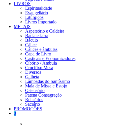
LIVROS
Espíritualidade
Evangeliário
Litúrgicos
Livros Importado
METAIS
Aspersório e Caldeira
Bacia e Jarra
Báculo
Cálice
Cálices e âmbulas
Capa de Livro
Castiçais e Economizadores
Cibório / Âmbula
Crucifixo Mesa
Diversos
Galheta
Lâmpadas do Santíssimo
Mala de Missa e Estojo
Ostensório
Patena Consagração
Relicários
Sacrário
PROMOÇÕES
0