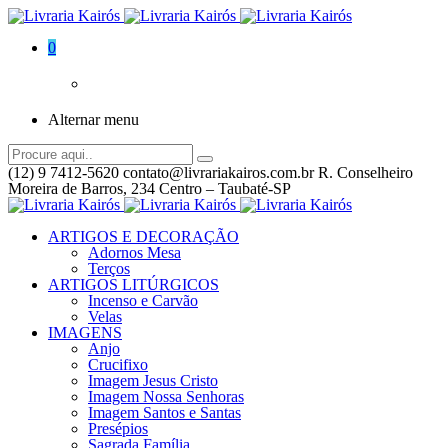
0
Alternar menu
(12) 9 7412-5620
contato@livrariakairos.com.br
R. Conselheiro
Moreira de Barros, 234 Centro – Taubaté-SP
ARTIGOS E DECORAÇÃO
Adornos Mesa
Terços
ARTIGOS LITÚRGICOS
Incenso e Carvão
Velas
IMAGENS
Anjo
Crucifixo
Imagem Jesus Cristo
Imagem Nossa Senhoras
Imagem Santos e Santas
Presépios
Sagrada Família