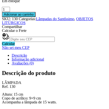
Em estoque
Lâmpada
do
Adicionar ao carrinho
SantíssimoLC
SKU:
130
Categorias:
Lâmpadas do Santíssimo
,
OBJETOS
Ref.130
LITÚRGICOS
quantidade
Compartilhar
Calcular o Frete
Calcular
Não sei meu CEP
Descrição
Informação adicional
Avaliações (0)
Descrição do produto
LÂMPADA
Ref. 130
Altura: 15 cm
Copo de acrílico: 9×9 cm
Acompanha a lâmpada de 15 watts.