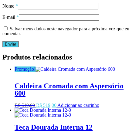
Nome
*
E-mail
*
Salvar meus dados neste navegador para a próxima vez que eu
comentar.
Produtos relacionados
Promoção!
Caldeira Cromada com Aspersório
600
O
O
R$
549,00
R$
519,00
Adicionar ao carrinho
preço
preço
original
atual
era:
é:
R$549,00.
R$519,00.
Teca Dourada Interna 12