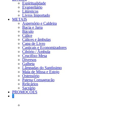
Espíritualidade
Evangeliário
Litúrgicos
Livros Importado
METAIS
Aspersório e Caldeira
Bacia e Jarra
Báculo
Cálice
Cálices e âmbulas
Capa de Livro
Castiçais e Economizadores
Cibório / Âmbula
Crucifixo Mesa
Diversos
Galheta
Lâmpadas do Santíssimo
Mala de Missa e Estojo
Ostensório
Patena Consagração
Relicários
Sacrário
PROMOÇÕES
0