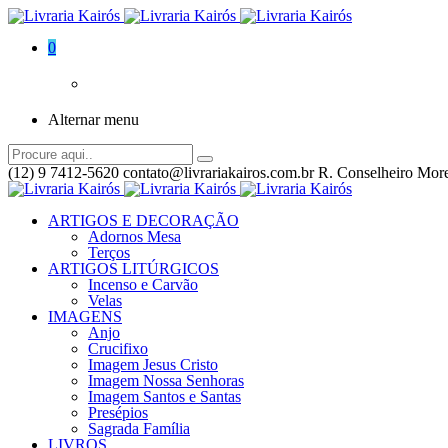
0
Alternar menu
(12) 9 7412-5620
contato@livrariakairos.com.br
R. Conselheiro More
ARTIGOS E DECORAÇÃO
Adornos Mesa
Terços
ARTIGOS LITÚRGICOS
Incenso e Carvão
Velas
IMAGENS
Anjo
Crucifixo
Imagem Jesus Cristo
Imagem Nossa Senhoras
Imagem Santos e Santas
Presépios
Sagrada Família
LIVROS