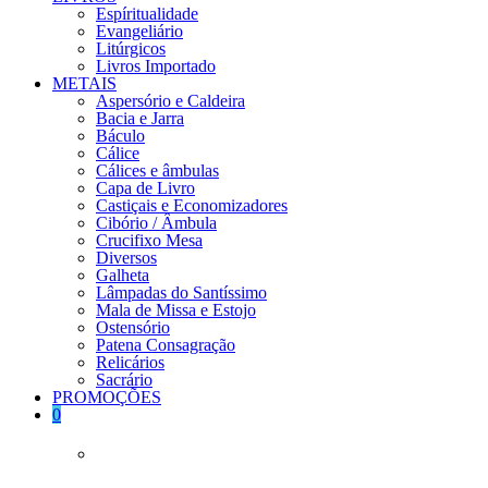
Espíritualidade
Evangeliário
Litúrgicos
Livros Importado
METAIS
Aspersório e Caldeira
Bacia e Jarra
Báculo
Cálice
Cálices e âmbulas
Capa de Livro
Castiçais e Economizadores
Cibório / Âmbula
Crucifixo Mesa
Diversos
Galheta
Lâmpadas do Santíssimo
Mala de Missa e Estojo
Ostensório
Patena Consagração
Relicários
Sacrário
PROMOÇÕES
0