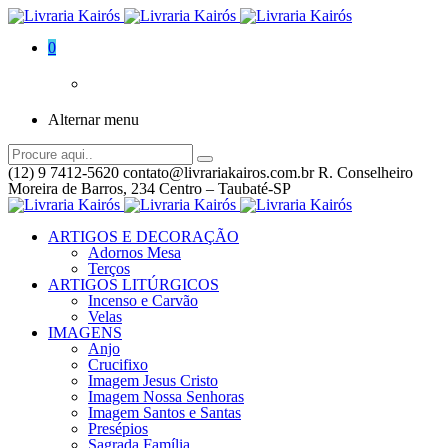
0
Alternar menu
(12) 9 7412-5620
contato@livrariakairos.com.br
R. Conselheiro
Moreira de Barros, 234 Centro – Taubaté-SP
ARTIGOS E DECORAÇÃO
Adornos Mesa
Terços
ARTIGOS LITÚRGICOS
Incenso e Carvão
Velas
IMAGENS
Anjo
Crucifixo
Imagem Jesus Cristo
Imagem Nossa Senhoras
Imagem Santos e Santas
Presépios
Sagrada Família