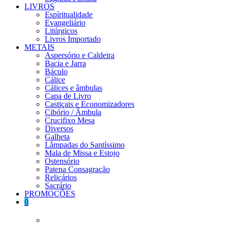
LIVROS
Espíritualidade
Evangeliário
Litúrgicos
Livros Importado
METAIS
Aspersório e Caldeira
Bacia e Jarra
Báculo
Cálice
Cálices e âmbulas
Capa de Livro
Castiçais e Economizadores
Cibório / Âmbula
Crucifixo Mesa
Diversos
Galheta
Lâmpadas do Santíssimo
Mala de Missa e Estojo
Ostensório
Patena Consagração
Relicários
Sacrário
PROMOÇÕES
0