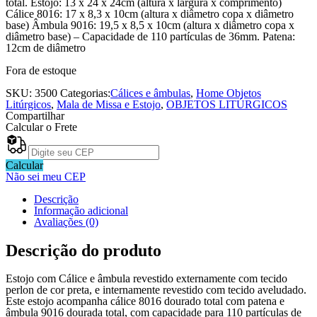
total. Estojo: 13 x 24 x 24cm (altura x largura x comprimento)
Cálice 8016: 17 x 8,3 x 10cm (altura x diâmetro copa x diâmetro
base) Âmbula 9016: 19,5 x 8,5 x 10cm (altura x diâmetro copa x
diâmetro base) – Capacidade de 110 partículas de 36mm. Patena:
12cm de diâmetro
Fora de estoque
SKU:
3500
Categorias:
Cálices e âmbulas
,
Home Objetos
Litúrgicos
,
Mala de Missa e Estojo
,
OBJETOS LITÚRGICOS
Compartilhar
Calcular o Frete
Calcular
Não sei meu CEP
Descrição
Informação adicional
Avaliações (0)
Descrição do produto
Estojo com Cálice e âmbula revestido externamente com tecido
perlon de cor preta, e internamente revestido com tecido aveludado.
Este estojo acompanha cálice 8016 dourado total com patena e
âmbula 9016 dourada total, com capacidade para 110 partículas de