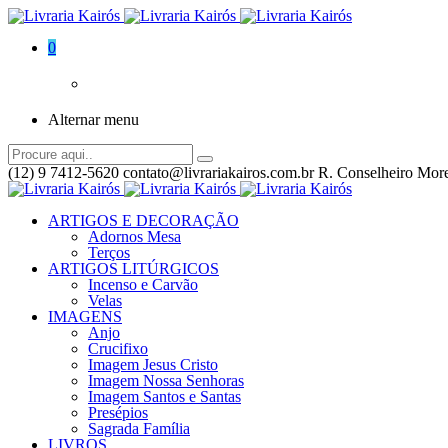
0
Alternar menu
(12) 9 7412-5620
contato@livrariakairos.com.br
R. Conselheiro More
ARTIGOS E DECORAÇÃO
Adornos Mesa
Terços
ARTIGOS LITÚRGICOS
Incenso e Carvão
Velas
IMAGENS
Anjo
Crucifixo
Imagem Jesus Cristo
Imagem Nossa Senhoras
Imagem Santos e Santas
Presépios
Sagrada Família
LIVROS