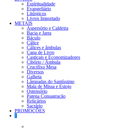
Espíritualidade
Evangeliário
Litúrgicos
Livros Importado
METAIS
Aspersório e Caldeira
Bacia e Jarra
Báculo
Cálice
Cálices e âmbulas
Capa de Livro
Castiçais e Economizadores
Cibório / Âmbula
Crucifixo Mesa
Diversos
Galheta
Lâmpadas do Santíssimo
Mala de Missa e Estojo
Ostensório
Patena Consagração
Relicários
Sacrário
PROMOÇÕES
0