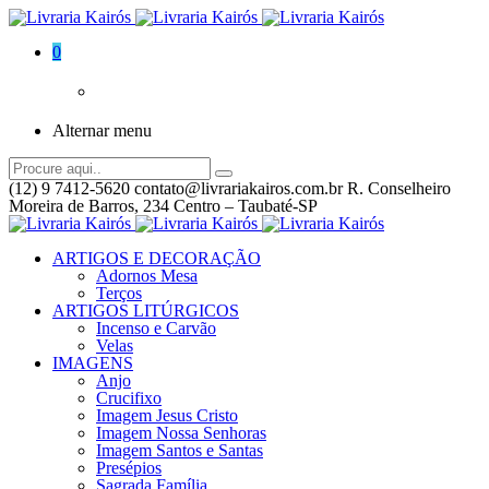
0
Alternar menu
(12) 9 7412-5620
contato@livrariakairos.com.br
R. Conselheiro
Moreira de Barros, 234 Centro – Taubaté-SP
ARTIGOS E DECORAÇÃO
Adornos Mesa
Terços
ARTIGOS LITÚRGICOS
Incenso e Carvão
Velas
IMAGENS
Anjo
Crucifixo
Imagem Jesus Cristo
Imagem Nossa Senhoras
Imagem Santos e Santas
Presépios
Sagrada Família