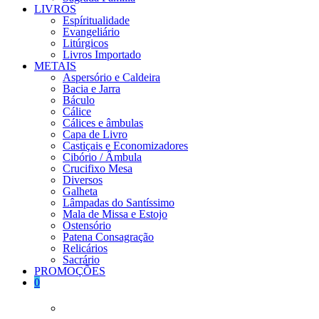
LIVROS
Espíritualidade
Evangeliário
Litúrgicos
Livros Importado
METAIS
Aspersório e Caldeira
Bacia e Jarra
Báculo
Cálice
Cálices e âmbulas
Capa de Livro
Castiçais e Economizadores
Cibório / Âmbula
Crucifixo Mesa
Diversos
Galheta
Lâmpadas do Santíssimo
Mala de Missa e Estojo
Ostensório
Patena Consagração
Relicários
Sacrário
PROMOÇÕES
0