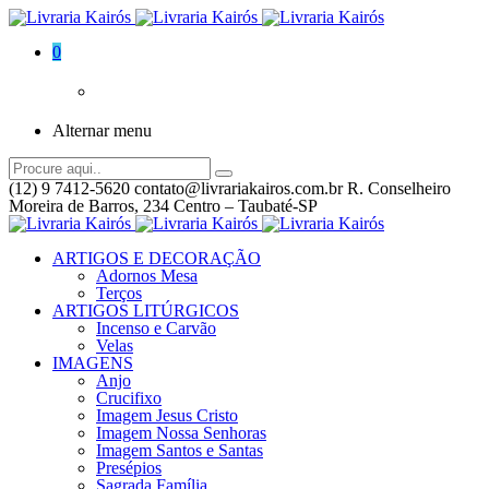
0
Alternar menu
(12) 9 7412-5620
contato@livrariakairos.com.br
R. Conselheiro
Moreira de Barros, 234 Centro – Taubaté-SP
ARTIGOS E DECORAÇÃO
Adornos Mesa
Terços
ARTIGOS LITÚRGICOS
Incenso e Carvão
Velas
IMAGENS
Anjo
Crucifixo
Imagem Jesus Cristo
Imagem Nossa Senhoras
Imagem Santos e Santas
Presépios
Sagrada Família