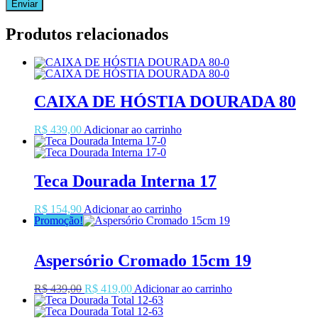
Produtos relacionados
CAIXA DE HÓSTIA DOURADA 80
R$
439,00
Adicionar ao carrinho
Teca Dourada Interna 17
R$
154,90
Adicionar ao carrinho
Promoção!
Aspersório Cromado 15cm 19
O
O
R$
439,00
R$
419,00
Adicionar ao carrinho
preço
preço
original
atual