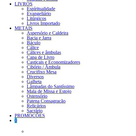
LIVROS
Espíritualidade
Evangeliário
Litúrgicos
Livros Importado
METAIS
Aspersório e Caldeira
Bacia e Jarra
Báculo
Cálice
Cálices e âmbulas
Capa de Livro
Castiçais e Economizadores
Cibório / Âmbula
Crucifixo Mesa
Diversos
Galheta
Lâmpadas do Santíssimo
Mala de Missa e Estojo
Ostensório
Patena Consagração
Relicários
Sacrário
PROMOÇÕES
0