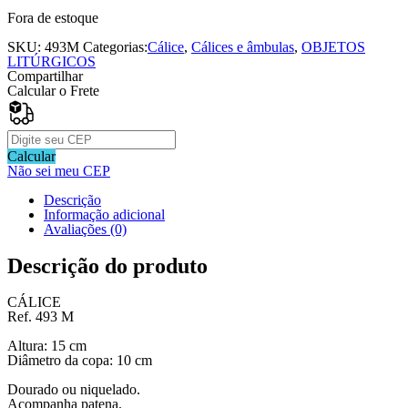
Fora de estoque
SKU:
493M
Categorias:
Cálice
,
Cálices e âmbulas
,
OBJETOS
LITÚRGICOS
Compartilhar
Calcular o Frete
Calcular
Não sei meu CEP
Descrição
Informação adicional
Avaliações (0)
Descrição do produto
CÁLICE
Ref. 493 M
Altura: 15 cm
Diâmetro da copa: 10 cm
Dourado ou niquelado.
Acompanha patena.