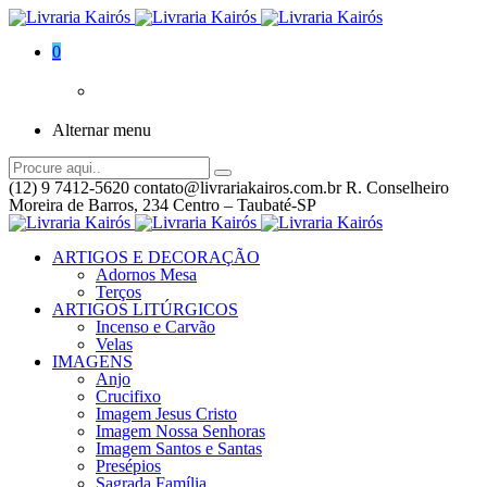
0
Alternar menu
(12) 9 7412-5620
contato@livrariakairos.com.br
R. Conselheiro
Moreira de Barros, 234 Centro – Taubaté-SP
ARTIGOS E DECORAÇÃO
Adornos Mesa
Terços
ARTIGOS LITÚRGICOS
Incenso e Carvão
Velas
IMAGENS
Anjo
Crucifixo
Imagem Jesus Cristo
Imagem Nossa Senhoras
Imagem Santos e Santas
Presépios
Sagrada Família