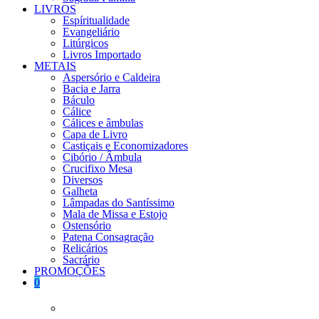
LIVROS
Espíritualidade
Evangeliário
Litúrgicos
Livros Importado
METAIS
Aspersório e Caldeira
Bacia e Jarra
Báculo
Cálice
Cálices e âmbulas
Capa de Livro
Castiçais e Economizadores
Cibório / Âmbula
Crucifixo Mesa
Diversos
Galheta
Lâmpadas do Santíssimo
Mala de Missa e Estojo
Ostensório
Patena Consagração
Relicários
Sacrário
PROMOÇÕES
0