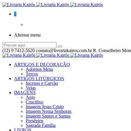
0
Alternar menu
(12) 9 7412-5620
contato@livrariakairos.com.br
R. Conselheiro More
ARTIGOS E DECORAÇÃO
Adornos Mesa
Terços
ARTIGOS LITÚRGICOS
Incenso e Carvão
Velas
IMAGENS
Anjo
Crucifixo
Imagem Jesus Cristo
Imagem Nossa Senhoras
Imagem Santos e Santas
Presépios
Sagrada Família
LIVROS