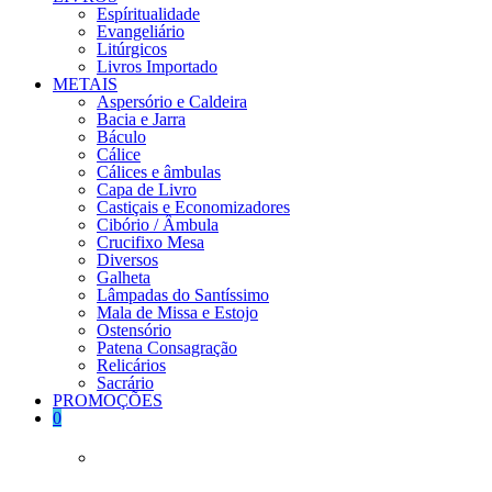
Espíritualidade
Evangeliário
Litúrgicos
Livros Importado
METAIS
Aspersório e Caldeira
Bacia e Jarra
Báculo
Cálice
Cálices e âmbulas
Capa de Livro
Castiçais e Economizadores
Cibório / Âmbula
Crucifixo Mesa
Diversos
Galheta
Lâmpadas do Santíssimo
Mala de Missa e Estojo
Ostensório
Patena Consagração
Relicários
Sacrário
PROMOÇÕES
0