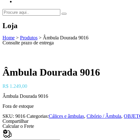
Loja
Home
>
Produtos
>
Âmbula Dourada 9016
Consulte prazo de entrega
Âmbula Dourada 9016
R$
1.249,00
Âmbula Dourada 9016
Fora de estoque
SKU:
9016
Categorias:
Cálices e âmbulas
,
Cibório / Âmbula
,
OBJET
Compartilhar
Calcular o Frete